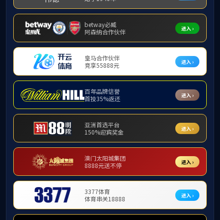
精准培训是“十四五”时期“国培计划”的核心精神
古天乐代言太阳集团线路检测“国培计划”“省培计
总目标，按照精准培训理念，积极探索，不断实践，从