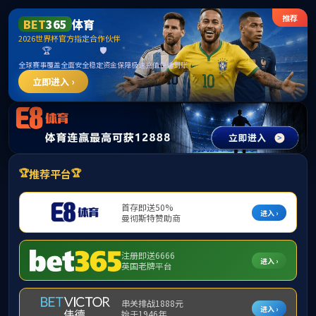
太阳集团线路检测(古天乐代言)品牌公司-官方网站
公司首页
公司概况
党建工